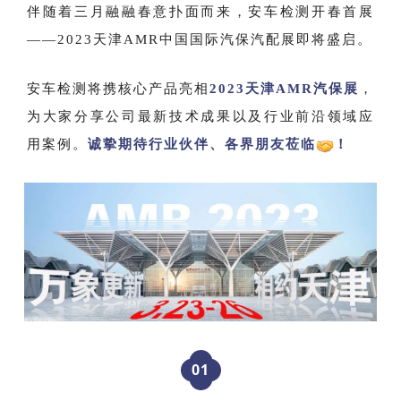
伴随着三月融融春意扑面而来，安车检测开春首展
——
2023天津AMR中国国际汽保汽配展即将盛启。
安车检测将携核心产品亮相
2
023天津AMR汽保展
，
为大家分享公司最新技术成果以及行业前沿领域应
用案例。
诚挚期待行业伙伴、各界朋友莅临
！
0
1