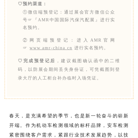
♡预约渠道：
①微信端预登记：通过展会官方微信公众
号☞『AMR中国国际汽保汽配展』进行实
名预约。
②网页端预登记：进入AMR官网
☞
www.amr-china.cn
进行实名预约。
♡完成预登记后
，建议截图确认函中的二维
码，以防展会期间丢失身份证，可凭截图到登
录大厅的人工柜台补办临时入场凭证。
春天，是充满希望的季节，也是新一轮奋斗的崭新
开端。作为机动车检测领域的标杆品牌，安车检测
紧密围绕客户需求，紧跟行业技术发展趋势，以技