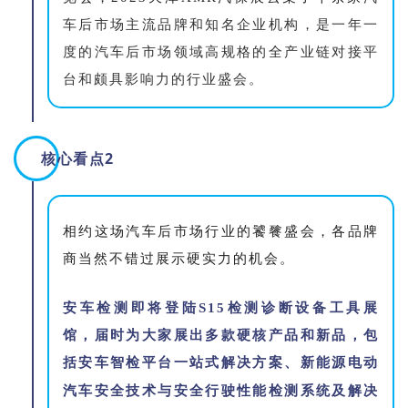
车后市场主流品牌和
知名企业机构
，
是
一年一
度
的
汽车后市场领域
高规格
的
全产业链对接平
台和颇具影响力的
行业
盛会。
核心看点2
相约这场汽车后市场行业的饕餮盛会，各品牌
商当然不错过展示硬实力的机会。
安车检测即将登陆S15检测诊断设备工具展
馆
，
届时为大家展出多款
硬核
产品和新品，包
括
安车智检平台
一站式
解决方案
、新能源电动
汽车安全技术与安全行驶性能检测系统及解决