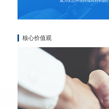
成为生态环境持续向好的践
核心价值观