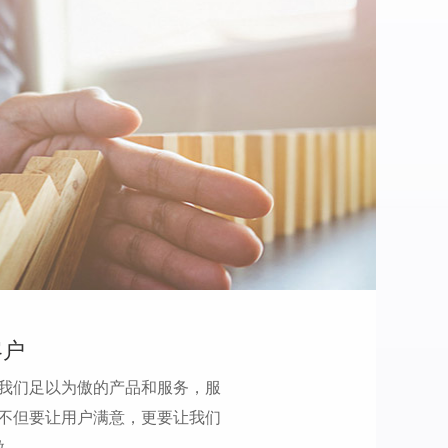
客户
我们足以为傲的产品和服务，服
不但要让用户满意，更要让我们
傲。