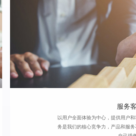
服务
以用户全面体验为中心，提供用户和
务是我们的核心竞争力，产品和服务
自己骄