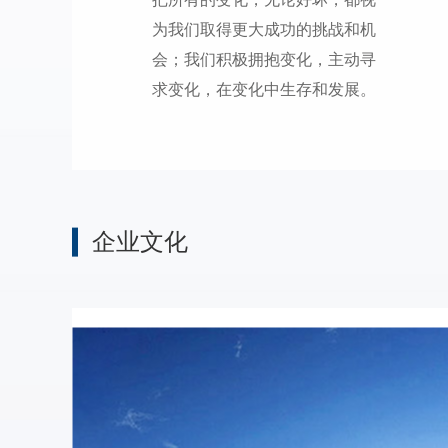
为我们取得更大成功的挑战和机
会；我们积极拥抱变化，主动寻
求变化，在变化中生存和发展。
企业文化