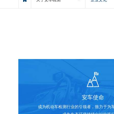
安车使命
成为机动车检测行业的引领者，致力于为