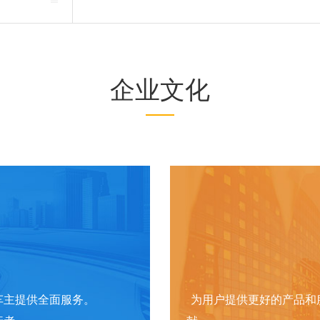
企业文化
车主提供全面服务。
为用户提供更好的产品和