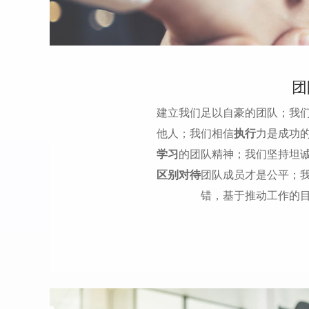
团
建立我们足以自豪的团队；
我
他人；我们相信
执行
力是成功
学习
的团队精神；我们坚持坦
区别对待
团队成员才是公平；
错，基于推动工作的