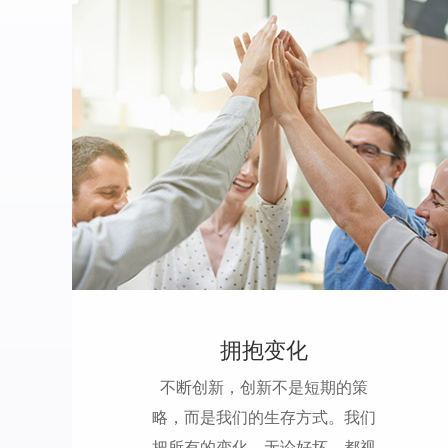
拥抱变化
不断创新，创新不是短期的策
略，而是我们的生存方式。
我们
把所有的变化，无论好坏，都视